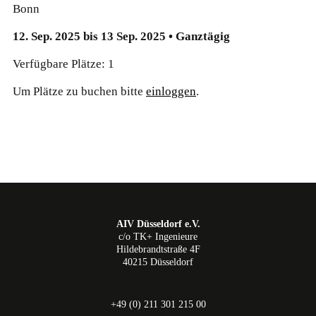
Bonn
12. Sep. 2025 bis 13 Sep. 2025 • Ganztägig
Verfügbare Plätze: 1
Um Plätze zu buchen bitte
einloggen
.
AIV Düsseldorf e.V.
c/o TK+ Ingenieure
Hildebrandtstraße 4F
40215 Düsseldorf
T
+49 (0) 211 301 215 00