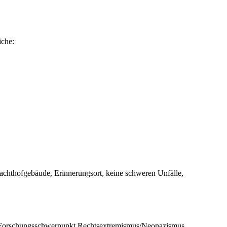
iche:
lachthofgebäude, Erinnerungsort, keine schweren Unfälle,
n, Forschungsschwerpunkt Rechtsextremismus/Neonazismus