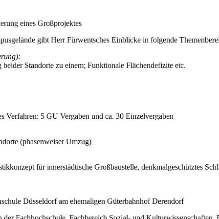
uerung eines Großprojektes
usgelände gibt Herr Fürwentsches Einblicke in folgende Themenbere
rung):
eider Standorte zu einem; Funktionale Flächendefizite etc.
Verfahren: 5 GU Vergaben und ca. 30 Einzelvergaben
ndorte (phasenweiser Umzug)
tikkonzept für innerstädtische Großbaustelle, denkmalgeschütztes Sch
chschule Düsseldorf am ehemaligen Güterbahnhof Derendorf
en der Fachhochschule, Fachbereich Sozial- und Kulturwissenschafte