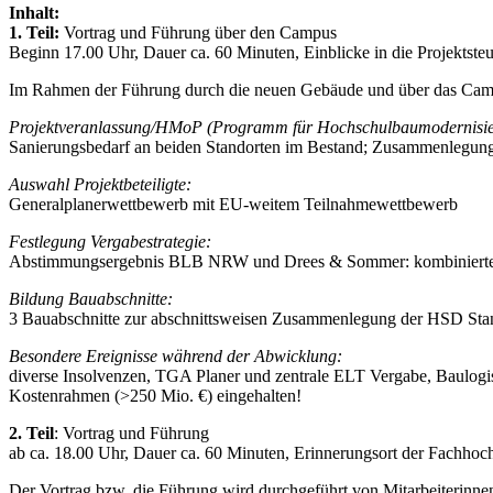
Inhalt:
1. Teil:
Vortrag und Führung über den Campus
Beginn 17.00 Uhr, Dauer ca. 60 Minuten, Einblicke in die Projektste
Im Rahmen der Führung durch die neuen Gebäude und über das Camp
Projektveranlassung/HMoP (Programm für Hochschulbaumodernisie
Sanierungsbedarf an beiden Standorten im Bestand; Zusammenlegung b
Auswahl Projektbeteiligte:
Generalplanerwettbewerb mit EU-weitem Teilnahmewettbewerb
Festlegung Vergabestrategie:
Abstimmungsergebnis BLB NRW und Drees & Sommer: kombiniertes 
Bildung Bauabschnitte:
3 Bauabschnitte zur abschnittsweisen Zusammenlegung der HSD Sta
Besondere Ereignisse während der Abwicklung:
diverse Insolvenzen, TGA Planer und zentrale ELT Vergabe, Baulogis
Kostenrahmen (>250 Mio. €) eingehalten!
2. Teil
: Vortrag und Führung
ab ca. 18.00 Uhr, Dauer ca. 60 Minuten, Erinnerungsort der Fachho
Der Vortrag bzw. die Führung wird durchgeführt von Mitarbeiterinn